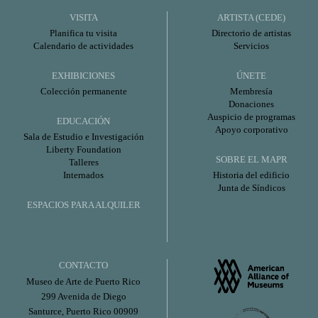
VISITA
ARTISTA (CEDE)
Planifica tu visita
Directorio de artistas
Calendario de actividades
Servicios
EXHIBICIONES
ÚNETE
Colección permanente
Membresía
Donaciones
Auspicio de programas
EDUCACIÓN
Apoyo corporativo
Sala de Estudio e Investigación
Liberty Foundation
SOBRE EL MAPR
Talleres
Internados
Historia del edificio
Junta de Síndicos
ESPACIOS PARA ALQUILER
CONTACTO
Museo de Arte de Puerto Rico
299 Avenida de Diego
Santurce, Puerto Rico 00909