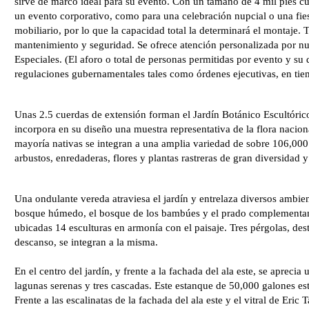
sirve de marco ideal para su evento. Con un tamaño de 4 mil pies cu
un evento corporativo, como para una celebración nupcial o una fiest
mobiliario, por lo que la capacidad total la determinará el montaje
mantenimiento y seguridad. Se ofrece atención personalizada por nu
Especiales. (El aforo o total de personas permitidas por evento y su
regulaciones gubernamentales tales como órdenes ejecutivas, en ti
Unas 2.5 cuerdas de extensión forman el Jardín Botánico Escultórico
incorpora en su diseño una muestra representativa de la flora nacio
mayoría nativas se integran a una amplia variedad de sobre 106,000 
arbustos, enredaderas, flores y plantas rastreras de gran diversidad y
Una ondulante vereda atraviesa el jardín y entrelaza diversos ambien
bosque húmedo, el bosque de los bambúes y el prado complementan 
ubicadas 14 esculturas en armonía con el paisaje. Tres pérgolas, des
descanso, se integran a la misma.
En el centro del jardín, y frente a la fachada del ala este, se apreci
lagunas serenas y tres cascadas. Este estanque de 50,000 galones es
Frente a las escalinatas de la fachada del ala este y el vitral de Eric