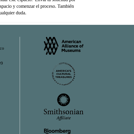
l espacio y comenzar el proceso. También
ualquier duda.
ico
09