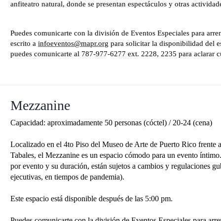
anfiteatro natural, donde se presentan espectáculos y otras actividades
Puedes comunicarte con la división de Eventos Especiales para arren
escrito a
infoeventos@mapr.org
para solicitar la disponibilidad del
puedes comunicarte al 787-977-6277 ext. 2228, 2235 para aclarar c
Mezzanine
Capacidad: aproximadamente 50 personas (cóctel) / 20-24 (cena)
Localizado en el 4to Piso del Museo de Arte de Puerto Rico frente a 
Tabales, el Mezzanine es un espacio cómodo para un evento íntimo. 
por evento y su duración, están sujetos a cambios y regulaciones g
ejecutivas, en tiempos de pandemia).
Este espacio está disponible después de las 5:00 pm.
Puedes comunicarte con la división de Eventos Especiales para arren