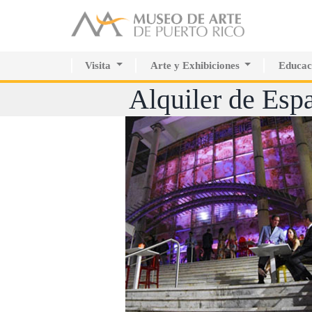
Visita
Arte y Exhibiciones
Educac
Planifica tu visita
Exhibiciones actuales
Centro 
Alquiler de Esp
Colección Permanente
Futuras
Sala de 
Calendario de actividades
Pasadas
Interna
Colección Permanente