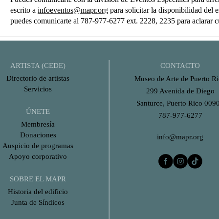
escrito a
infoeventos@mapr.org
para solicitar la disponibilidad de
puedes comunicarte al 787-977-6277 ext. 2228, 2235 para aclarar c
ARTISTA (CEDE)
CONTACTO
Directorio de artistas
Museo de Arte de Puerto R
Servicios
299 Avenida de Diego
Santurce, Puerto Rico 009
ÚNETE
787-977-6277
Membresía
Donaciones
info@mapr.org
Auspicio de programas
Apoyo corporativo
SOBRE EL MAPR
Historia del edificio
Junta de Síndicos