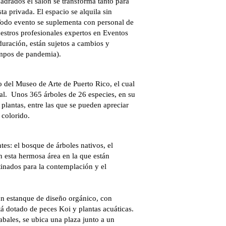
adrados el salón se transforma tanto para
a privada. El espacio se alquila sin
. Todo evento se suplementa con personal de
estros profesionales expertos en Eventos
 duración, están sujetos a cambios y
empos de pandemia).
 del Museo de Arte de Puerto Rico, el cual
nal. Unos 365 árboles de 26 especies, en su
plantas, entre las que se pueden apreciar
 colorido.
tes: el bosque de árboles nativos, el
esta hermosa área en la que están
tinados para la contemplación y el
a un estanque de diseño orgánico, con
tá dotado de peces Koi y plantas acuáticas.
 Tabales, se ubica una plaza junto a un