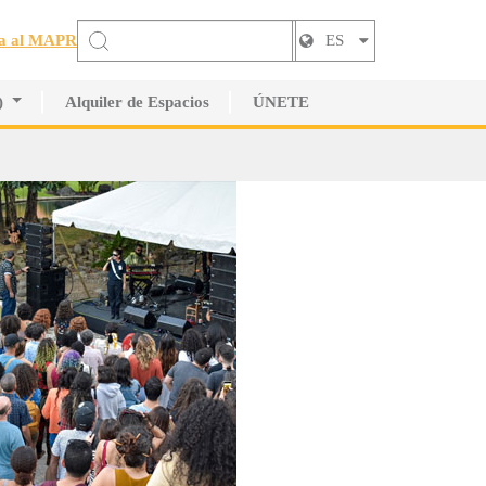
a al MAPR
ES
)
Alquiler de Espacios
ÚNETE
tistas