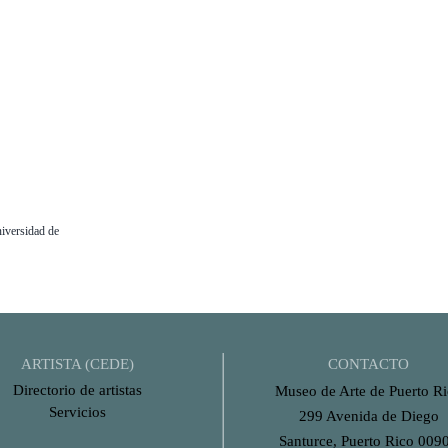
iversidad de
ARTISTA (CEDE)
CONTACTO
Directorio de artistas
Museo de Arte de Puerto R
Servicios
299 Avenida de Diego
Santurce, Puerto Rico 009