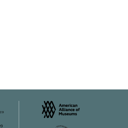
ico
09