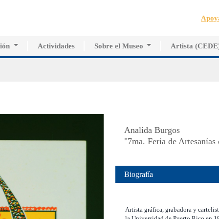
Jump to navigation
Apoy
ión
Actividades
Sobre el Museo
Artista (CEDE
de Innovación Educativa
Historia del MAPR
CEDE
Estudio e Investigación
Instalaciones
Directorio de Ar
dos
Junta de Síndicos
Voluntarios
Prensa
Analida Burgos
"7ma. Feria de Artesanías
Biografía
Artista gráfica, grabadora y carteli
la Universidad de Puerto Rico en 1