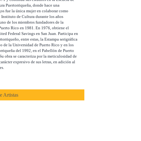
ltura Puertorriqueña, donde hace una
gos fue la única mujer en colaborar como
l Instituto de Cultura durante los años
uno de los miembros fundadores de la
Puerto Rico en 1981. En 1976, obtiene el
ed Federal Savings en San Juan. Participa en
torriqueño, entre estas, la Estampa serigráfica
o de la Universidad de Puerto Rico y en los
rriqueña del 1992, en el Pabellón de Puerto
Su obra se caracteriza por la meticulosidad de
 carácter expresivo de sus letras, en adición al
es.
e Artistas