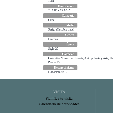
1981
Dimensiones
25 1/8" x 19 1/16"
Categoría
Cartel
Medio
Serigrafía sobre papel
Género
Escenas
Época
Siglo 20
Colección
Colección Museo de Historia, Antropología y Arte, Un
Puerto Rico
Reconocimiento
Donación SKB
VISITA
Planifica tu visita
Calendario de actividades