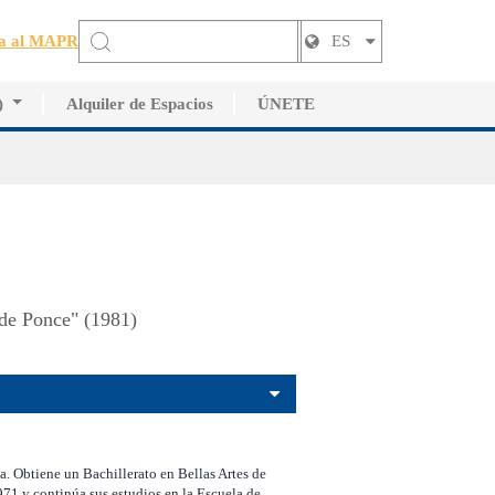
a al MAPR
ES
)
Alquiler de Espacios
ÚNETE
tistas
 de Ponce" (1981)
sta. Obtiene un Bachillerato en Bellas Artes de
971 y continúa sus estudios en la Escuela de